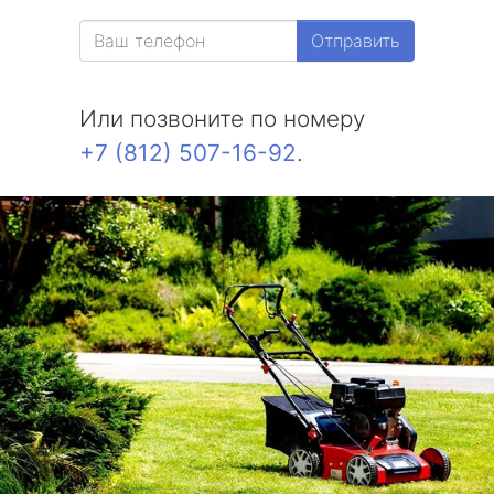
Александровская
Отправить
Белоостров
Или позвоните по номеру
Молодежное
+7 (812) 507-16-92
.
Солнечное
Комарово
Усть-Ижора
Саперный
Петро-Славянка
Тярлево