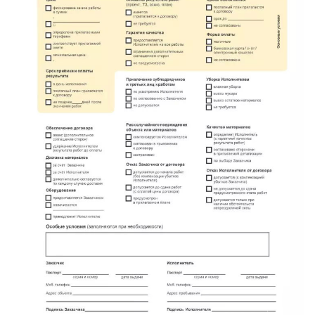
имени Свердлова
Красный Бор
Кузнечное
Кузьмоловский
Лебяжье
Лесогорский
Мга
Назия
Никольский