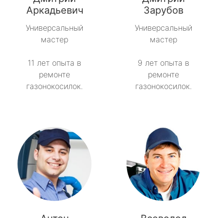
Советский
Аркадьевич
Зарубов
Универсальный
Универсальный
Тайцы
мастер
мастер
Токсово
11 лет опыта в
9 лет опыта в
ремонте
ремонте
Толмачёво
газонокосилок.
газонокосилок.
Ульяновка
Фёдоровское
Форносово
Янино-1