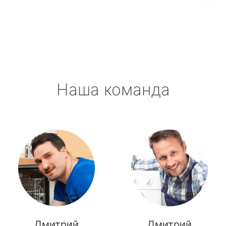
Новоселье
Павлово
Приладожский
Наша команда
Рахья
Рощино
Рябово
Свирьстрой
Сиверский
Синявино
Дмитрий
Дмитрий