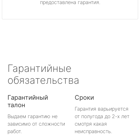
предоставлена гарантия.
Светогорск
Сертолово
Сланцы
Сосновый Бор
Гарантийные
Сясьстрой
обязательства
Тихвин
Гарантийный
Сроки
талон
Тосно
Гарантия варьируется
Выдаем гарантию не
от полугода до 2-х лет
Шлиссельбург
зависимо от сложности
смотря какая
работ.
неисправность.
Большая Ижора