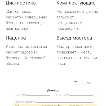
Диагностика
Комплектующие
Будогощь
Мастер перед
Мы применяем детали
ремонтом совершенно
только от
Важины
бесплатно производит
официального
диагностику.
производителя.
Виллози
Наценка
Выезд мастера
Вознесенье
У нас честные цены за
Мастер оперативно
ремонт садовой и
приезжает к месту
Вырица
бензиновой техники без
назначения в течении
обмана.
часа.
Дружная Горка
Дубровка
Ефимовский
имени Морозова