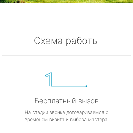
Смолячково
Ушково
Серово
Схема работы
Бокситогорск
Волосово
Волхов
Всеволожск
Бесплатный вызов
Выборг
На стадии звонка договариваемся с
временем визита и выбора мастера.
Высоцк