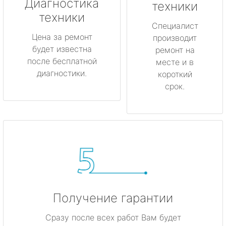
Луга
Диагностика
техники
техники
Любань
Специалист
Цена за ремонт
производит
будет известна
Мурино
ремонт на
после бесплатной
месте и в
диагностики.
короткий
Никольское
срок.
Новая Ладога
Отрадное
Пикалёво
Подпорожье
Получение гарантии
Приморск
Сразу после всех работ Вам будет
Приозерск