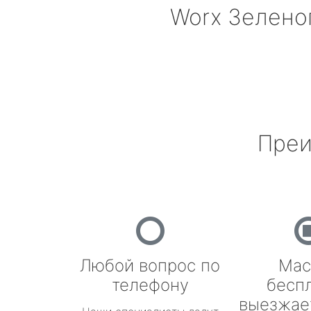
Worx
Зелено
Преи
Любой вопрос по
Мас
телефону
бесп
выезжае