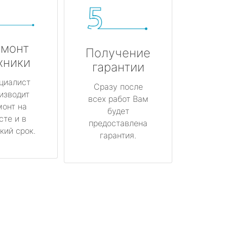
монт
Получение
хники
гарантии
циалист
Сразу после
изводит
всех работ Вам
монт на
будет
сте и в
предоставлена
кий срок.
гарантия.