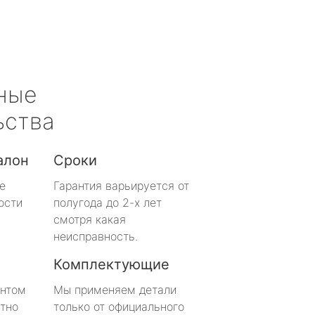
ные
ьства
алон
Сроки
е
Гарантия варьируется от
ости
полугода до 2-х лет
смотря какая
неисправность.
Комплектующие
онтом
Мы применяем детали
тно
только от официального