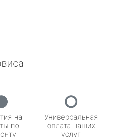
рвиса
тия на
Универсальная
ты по
оплата наших
онту
услуг