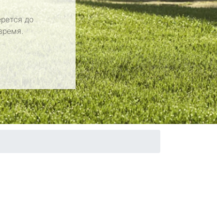
рется до
время.