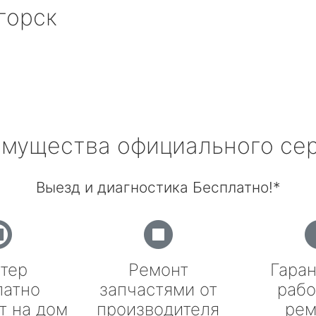
горск
мущества официального се
Выезд и диагностика Бесплатно!*
тер
Ремонт
Гаран
латно
запчастями от
рабо
т на дом
производителя
рем