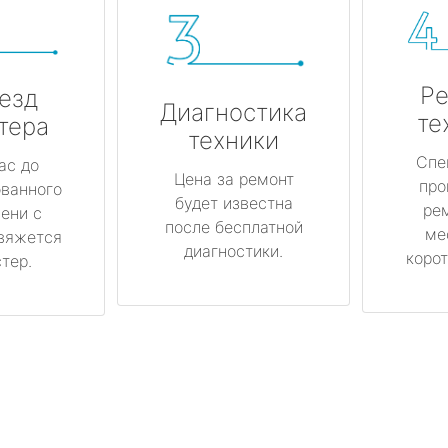
Ре
езд
Диагностика
те
тера
техники
Спе
ас до
Цена за ремонт
про
ованного
будет известна
ре
ени с
после бесплатной
ме
вяжется
диагностики.
корот
тер.