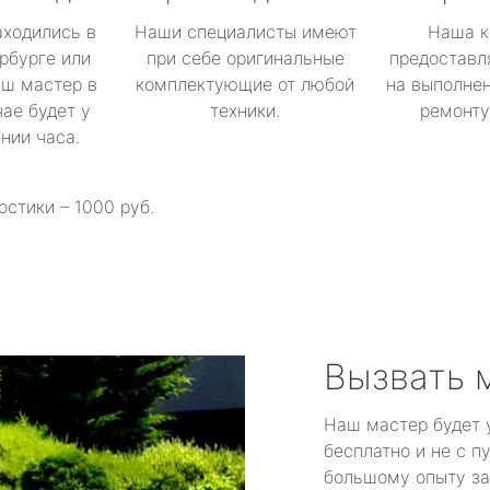
аходились в
Наши специалисты имеют
Наша к
рбурге или
при себе оригинальные
предоставл
аш мастер в
комплектующие от любой
на выполнен
ае будет у
техники.
ремонту 
ении часа.
остики – 1000 руб.
Вызвать 
Наш мастер будет 
бесплатно и не с п
большому опыту за