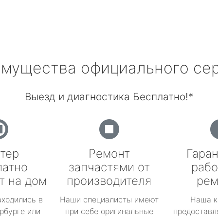
мущества официального се
Выезд и диагностика Бесплатно!*
тер
Ремонт
Гаран
латно
запчастями от
рабо
т на дом
производителя
рем
аходились в
Наши специалисты имеют
Наша к
рбурге или
при себе оригинальные
предоставл