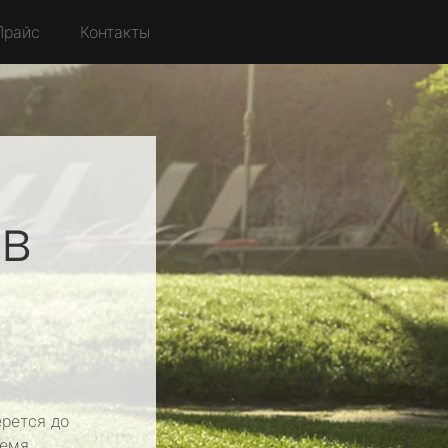
Прайс
Контакты
в
рется до
емя.