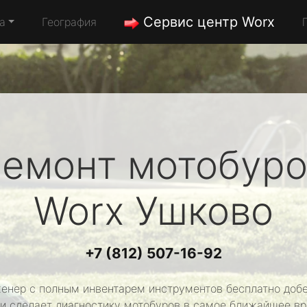
Сервис центр Worx
а
География
емонт мотобуро
Worx
Ушково
+7 (812) 507-16-92
енер с полным инвентарем инструментов бесплатно добе
 и сделает диагностику мотобуров в самое ближайшее вр