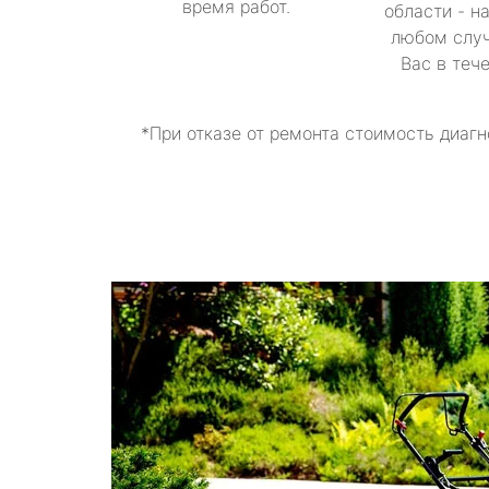
время работ.
области - н
любом случ
Вас в теч
*При отказе от ремонта стоимость диагн