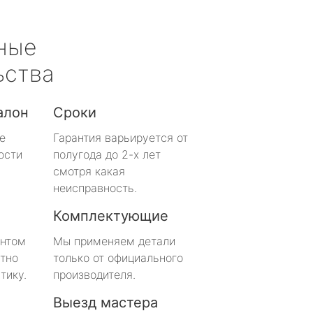
ные
ьства
алон
Сроки
е
Гарантия варьируется от
ости
полугода до 2-х лет
смотря какая
неисправность.
Комплектующие
онтом
Мы применяем детали
тно
только от официального
тику.
производителя.
Выезд мастера