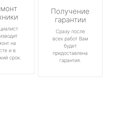
монт
Получение
хники
гарантии
циалист
Сразу после
изводит
всех работ Вам
монт на
будет
сте и в
предоставлена
кий срок.
гарантия.