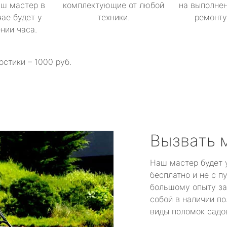
аш мастер в
комплектующие от любой
на выполнен
ае будет у
техники.
ремонту 
ении часа.
остики – 1000 руб.
Вызвать 
Наш мастер будет 
бесплатно и не с п
большому опыту за
собой в наличии по
виды поломок садов