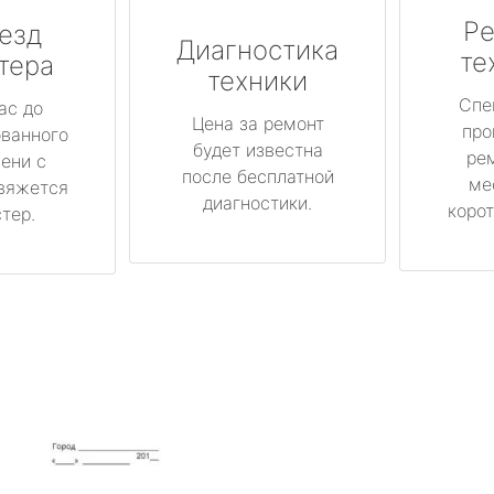
Ре
езд
Диагностика
те
тера
техники
Спе
ас до
Цена за ремонт
про
ованного
будет известна
ре
ени с
после бесплатной
ме
вяжется
диагностики.
корот
тер.