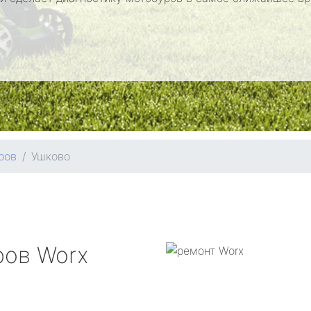
ров
Ушково
ров
Worx