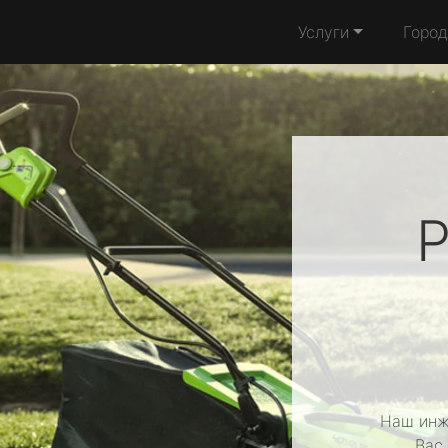
Услуги
Город
Р
Наш инж
Вас