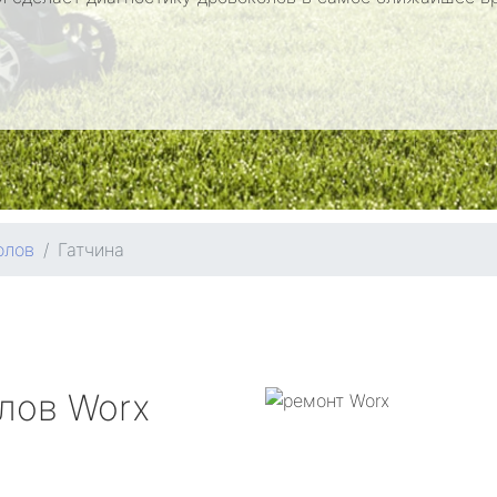
олов
Гатчина
олов
Worx
а