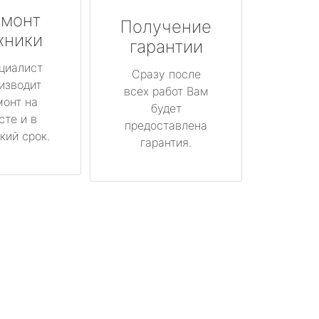
монт
Получение
хники
гарантии
циалист
Сразу после
изводит
всех работ Вам
монт на
будет
сте и в
предоставлена
кий срок.
гарантия.