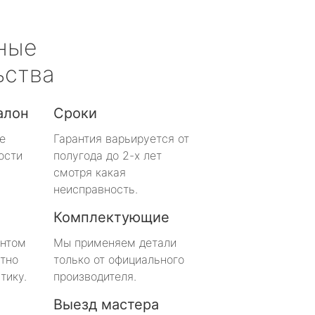
ные
ьства
алон
Сроки
е
Гарантия варьируется от
ости
полугода до 2-х лет
смотря какая
неисправность.
Комплектующие
онтом
Мы применяем детали
тно
только от официального
тику.
производителя.
Выезд мастера