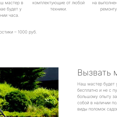
аш мастер в
комплектующие от любой
на выполнен
ае будет у
техники.
ремонту 
ении часа.
остики – 1000 руб.
Вызвать 
Наш мастер будет 
бесплатно и не с п
большому опыту за
собой в наличии по
виды поломок садов