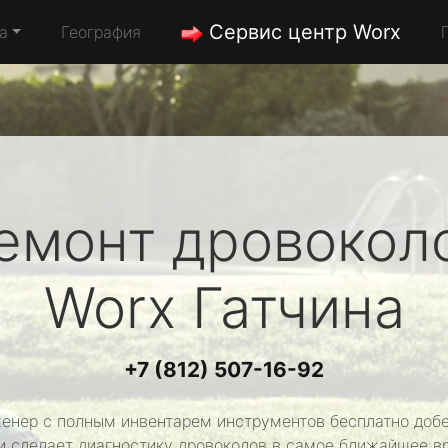
Сервис центр Worx
а
География
емонт дровокол
Worx
Гатчина
+7 (812) 507-16-92
енер с полным инвентарем инструментов бесплатно добе
и сделает диагностику дровоколов в самое ближайшее в