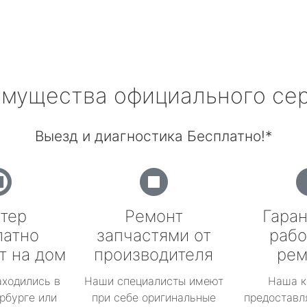
мущества официального се
Выезд и диагностика Бесплатно!*
тер
Ремонт
Гаран
латно
запчастями от
рабо
т на дом
производителя
рем
аходились в
Наши специалисты имеют
Наша к
рбурге или
при себе оригинальные
предоставл