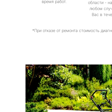
время работ.
области - н
любом случ
Вас в теч
*При отказе от ремонта стоимость диагн