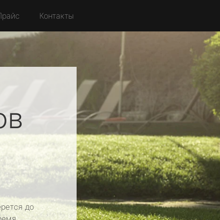
Прайс
Контакты
ов
рется до
ремя.