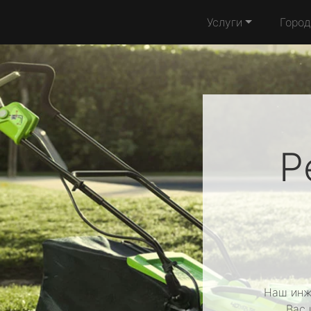
Услуги
Город
Р
Наш инж
Вас 