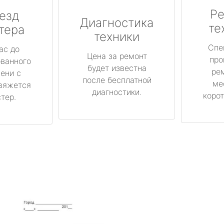
Ре
езд
Диагностика
те
тера
техники
Спе
ас до
Цена за ремонт
про
ованного
будет известна
ре
ени с
после бесплатной
ме
вяжется
диагностики.
корот
тер.