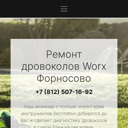
Ремонт
дровоколов
Worx
Форносово
+7 (812) 507-16-92
Наш инженер с полным инвентарем
инструментов бесплатно доберется до
Вас и сделает диагностику дровоколов
в самое ближайшее время.