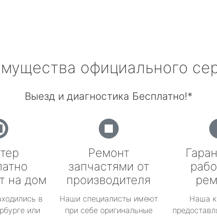
мущества официального се
Выезд и диагностика Бесплатно!*
тер
Ремонт
Гаран
латно
запчастями от
рабо
т на дом
производителя
рем
аходились в
Наши специалисты имеют
Наша к
рбурге или
при себе оригинальные
предоставл