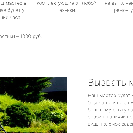
аш мастер в
комплектующие от любой
на выполнен
ае будет у
техники.
ремонту 
ении часа.
остики – 1000 руб.
Вызвать 
Наш мастер будет 
бесплатно и не с п
большому опыту за
собой в наличии по
виды поломок садов