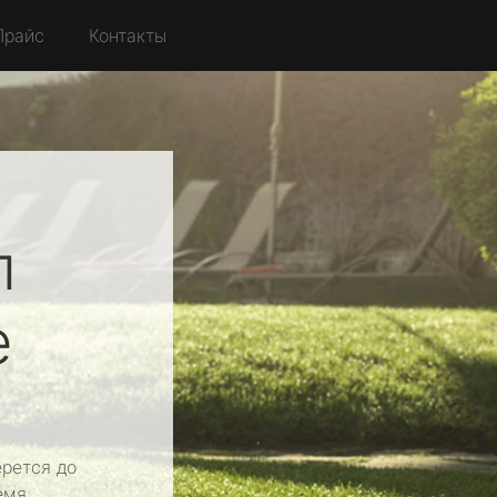
Прайс
Контакты
л
е
рется до
емя.