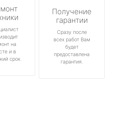
монт
Получение
хники
гарантии
циалист
Сразу после
изводит
всех работ Вам
монт на
будет
сте и в
предоставлена
кий срок.
гарантия.