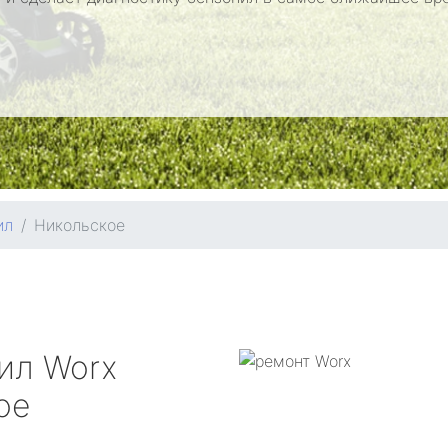
ил
Никольское
пил
Worx
ое