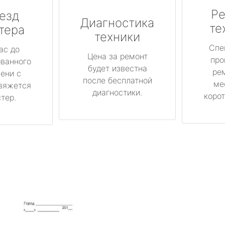
Ре
езд
Диагностика
те
тера
техники
Спе
ас до
Цена за ремонт
про
ованного
будет известна
ре
ени с
после бесплатной
ме
вяжется
диагностики.
корот
тер.