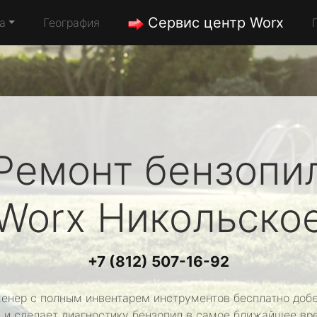
Сервис центр Worx
а
География
Ремонт бензопи
Worx
Никольско
+7 (812) 507-16-92
енер с полным инвентарем инструментов бесплатно добе
 и сделает диагностику бензопил в самое ближайшее вр