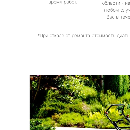
время работ.
области - н
любом случ
Вас в теч
*При отказе от ремонта стоимость диагн