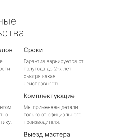
ные
ьства
алон
Сроки
е
Гарантия варьируется от
ости
полугода до 2-х лет
смотря какая
неисправность.
Комплектующие
онтом
Мы применяем детали
тно
только от официального
тику.
производителя.
Выезд мастера