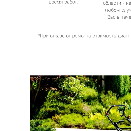
время работ.
области - н
любом случ
Вас в теч
*При отказе от ремонта стоимость диагн