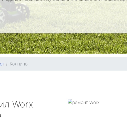
ил
Колпино
пил
Worx
о