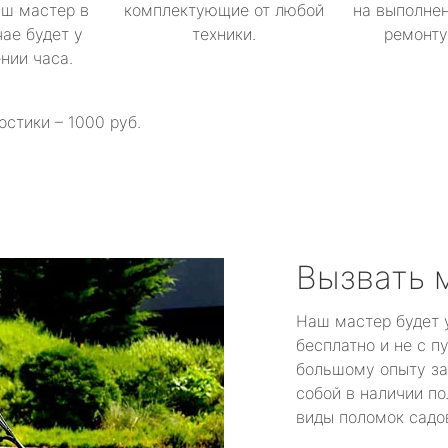
аш мастер в
комплектующие от любой
на выполнен
ае будет у
техники.
ремонту 
ении часа.
остики – 1000 руб.
Вызвать 
Наш мастер будет 
бесплатно и не с п
большому опыту за
собой в наличии по
виды поломок садов