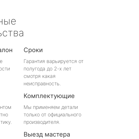
ные
ьства
алон
Сроки
е
Гарантия варьируется от
ости
полугода до 2-х лет
смотря какая
неисправность.
Комплектующие
онтом
Мы применяем детали
тно
только от официального
тику.
производителя.
Выезд мастера