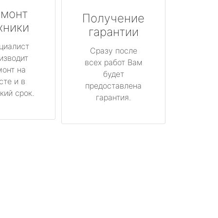
монт
Получение
хники
гарантии
циалист
Сразу после
изводит
всех работ Вам
монт на
будет
сте и в
предоставлена
кий срок.
гарантия.