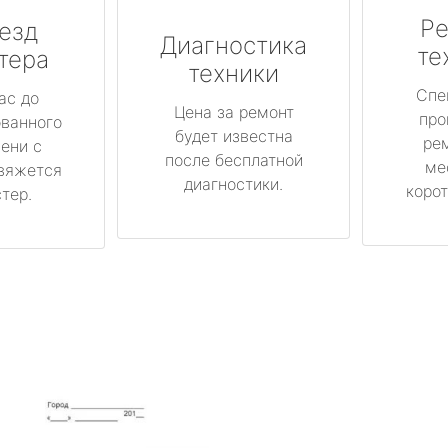
Ре
езд
Диагностика
те
тера
техники
Спе
ас до
Цена за ремонт
про
ованного
будет известна
ре
ени с
после бесплатной
ме
вяжется
диагностики.
корот
тер.