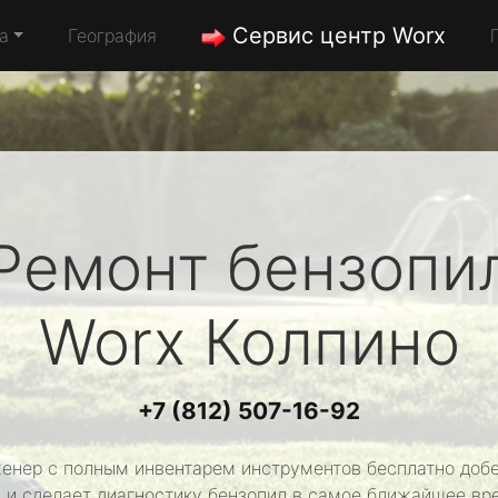
Сервис центр Worx
а
География
Ремонт бензопи
Worx
Колпино
+7 (812) 507-16-92
енер с полным инвентарем инструментов бесплатно добе
 и сделает диагностику бензопил в самое ближайшее вр