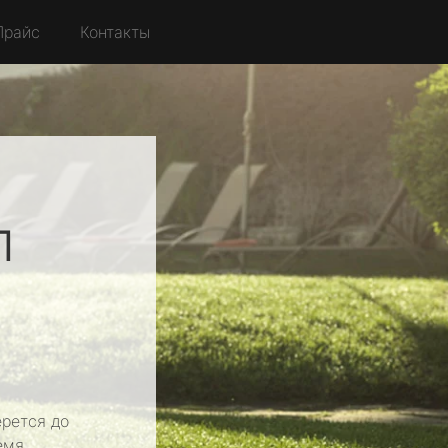
Прайс
Контакты
л
рется до
емя.