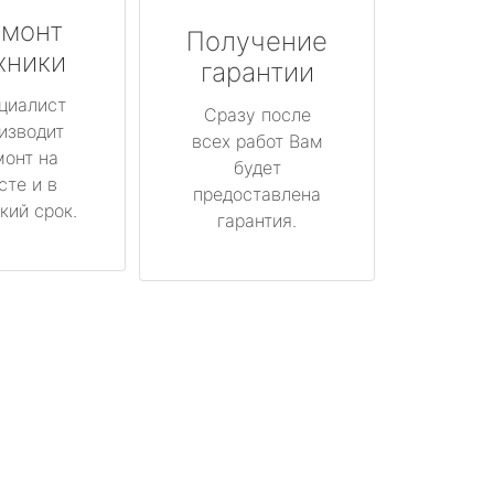
монт
Получение
хники
гарантии
циалист
Сразу после
изводит
всех работ Вам
монт на
будет
сте и в
предоставлена
кий срок.
гарантия.