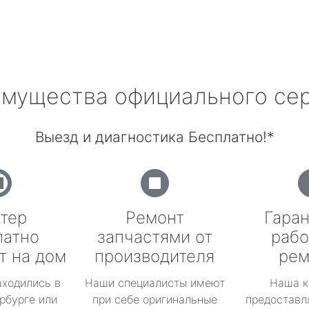
мущества официального се
Выезд и диагностика Бесплатно!*
тер
Ремонт
Гаран
латно
запчастями от
рабо
т на дом
производителя
рем
аходились в
Наши специалисты имеют
Наша к
рбурге или
при себе оригинальные
предоставл