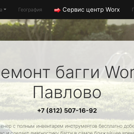
Сервис центр Worx
а
География
емонт багги
Wo
Павлово
+7 (812) 507-16-92
енер с полным инвентарем инструментов бесплатно добе
ас и сделает диагностику багги в самое ближайшее врем