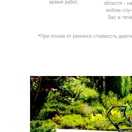
время работ.
области - н
любом случ
Вас в теч
*При отказе от ремонта стоимость диагн