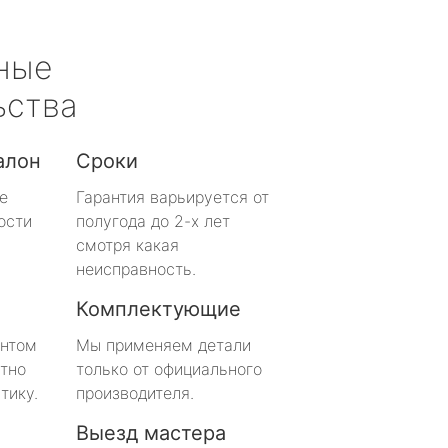
ные
ьства
алон
Сроки
е
Гарантия варьируется от
ости
полугода до 2-х лет
смотря какая
неисправность.
Комплектующие
онтом
Мы применяем детали
тно
только от официального
тику.
производителя.
Выезд мастера