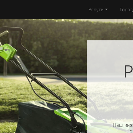
Услуги
Город
Р
Наш инж
В