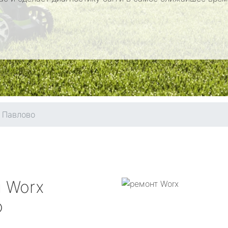
Павлово
и
Worx
о