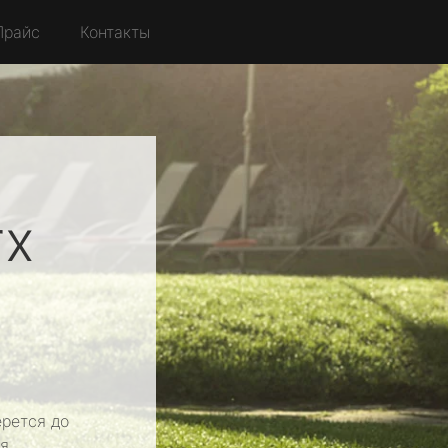
Прайс
Контакты
rx
рется до
я.