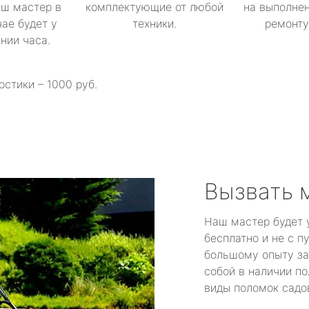
аш мастер в
комплектующие от любой
на выполнен
ае будет у
техники.
ремонту 
ении часа.
остики – 1000 руб.
Вызвать 
Наш мастер будет 
бесплатно и не с п
большому опыту за
собой в наличии по
виды поломок садов