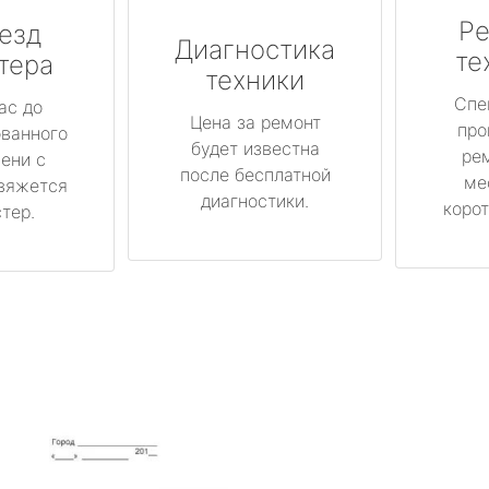
Ре
езд
Диагностика
те
тера
техники
Спе
ас до
Цена за ремонт
про
ованного
будет известна
ре
ени с
после бесплатной
ме
вяжется
диагностики.
корот
тер.