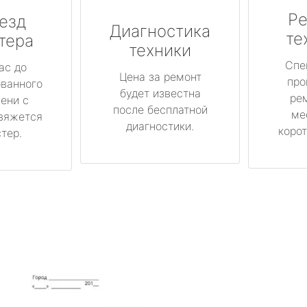
Ре
езд
Диагностика
те
тера
техники
Спе
ас до
Цена за ремонт
про
ованного
будет известна
ре
ени с
после бесплатной
ме
вяжется
диагностики.
корот
тер.