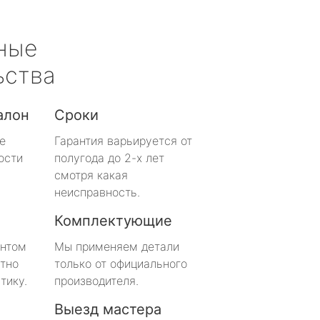
ные
ьства
алон
Сроки
е
Гарантия варьируется от
ости
полугода до 2-х лет
смотря какая
неисправность.
Комплектующие
онтом
Мы применяем детали
тно
только от официального
тику.
производителя.
Выезд мастера