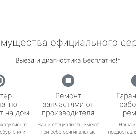
мущества официального се
Выезд и диагностика Бесплатно!*
тер
Ремонт
Гаран
латно
запчастями от
рабо
т на дом
производителя
рем
аходились в
Наши специалисты имеют
Наша к
рбурге или
при себе оригинальные
предоставл