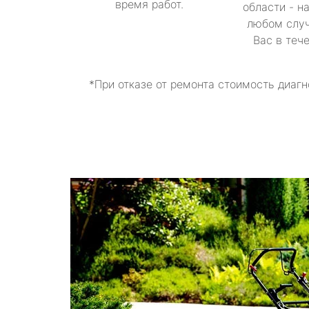
время работ.
области - н
любом случ
Вас в теч
*При отказе от ремонта стоимость диагн