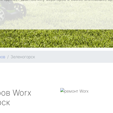
ров
Зеленогорск
ров
Worx
рск