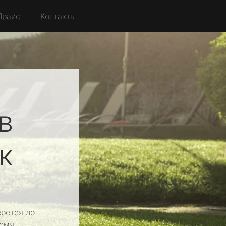
Прайс
Контакты
в
к
рется до
емя.