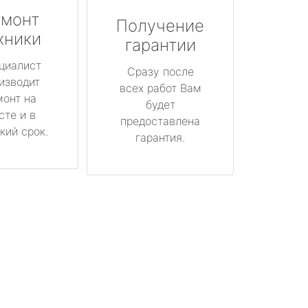
монт
Получение
хники
гарантии
циалист
Сразу после
изводит
всех работ Вам
монт на
будет
сте и в
предоставлена
кий срок.
гарантия.