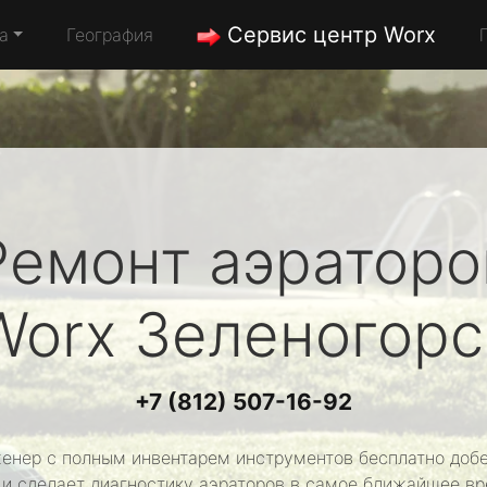
Сервис центр Worx
а
География
Ремонт аэраторо
Worx
Зеленогорс
+7 (812) 507-16-92
енер с полным инвентарем инструментов бесплатно добе
 и сделает диагностику аэраторов в самое ближайшее вр