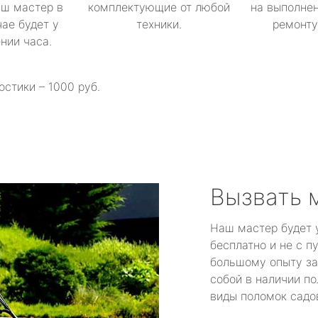
аш мастер в
комплектующие от любой
на выполнен
ае будет у
техники.
ремонту 
ении часа.
остики – 1000 руб.
Вызвать 
Наш мастер будет 
бесплатно и не с п
большому опыту за
собой в наличии по
виды поломок садов