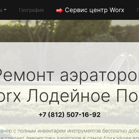
Сервис центр Worx
а
География
Ремонт аэраторо
orx
Лодейное По
+7 (812) 507-16-92
енер с полным инвентарем инструментов бесплатно добе
 и сделает диагностику аэраторов в самое ближайшее вр