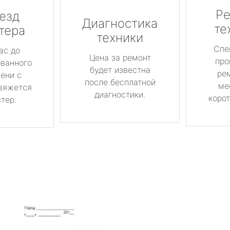
Ре
езд
Диагностика
те
тера
техники
Спе
ас до
Цена за ремонт
про
ованного
будет известна
ре
ени с
после бесплатной
ме
вяжется
диагностики.
корот
тер.