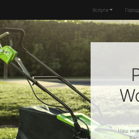
Услуги
Город
W
Наш инж
Вас