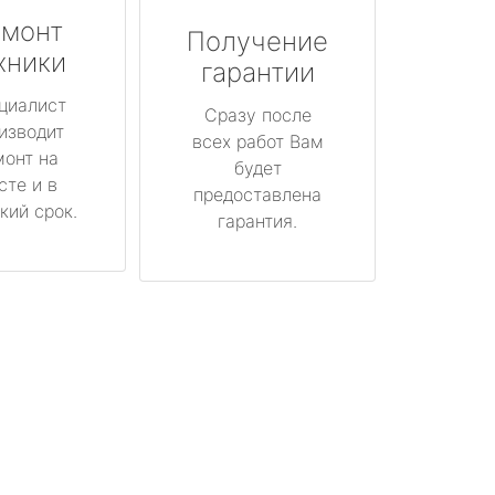
монт
Получение
хники
гарантии
циалист
Сразу после
изводит
всех работ Вам
монт на
будет
сте и в
предоставлена
кий срок.
гарантия.