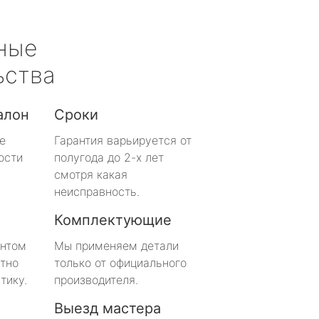
ные
ьства
алон
Сроки
е
Гарантия варьируется от
ости
полугода до 2-х лет
смотря какая
неисправность.
Комплектующие
онтом
Мы применяем детали
тно
только от официального
тику.
производителя.
Выезд мастера