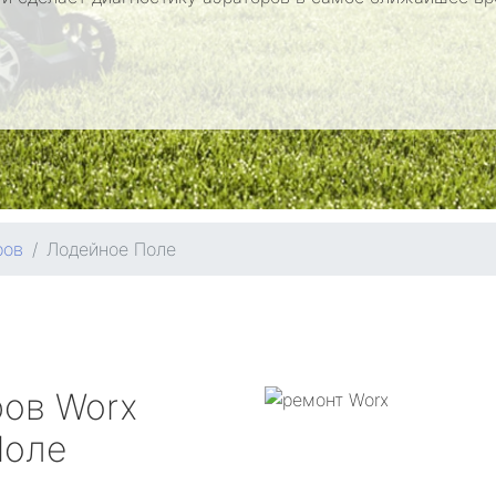
ров
Лодейное Поле
ров
Worx
Поле