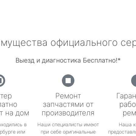
мущества официального се
Выезд и диагностика Бесплатно!*
тер
Ремонт
Гаран
латно
запчастями от
рабо
т на дом
производителя
рем
аходились в
Наши специалисты имеют
Наша к
рбурге или
при себе оригинальные
предоставл