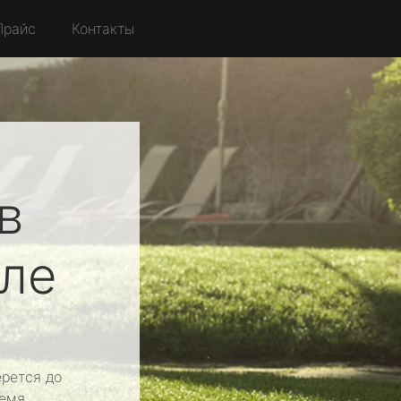
Прайс
Контакты
в
ле
рется до
емя.