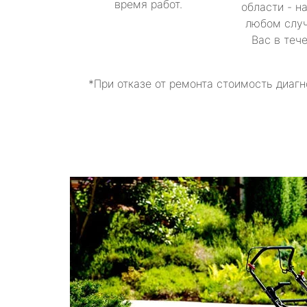
время работ.
области - н
любом случ
Вас в теч
*При отказе от ремонта стоимость диагн