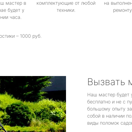
аш мастер в
комплектующие от любой
на выполнен
ае будет у
техники.
ремонту 
ении часа.
остики – 1000 руб.
Вызвать 
Наш мастер будет 
бесплатно и не с п
большому опыту за
собой в наличии по
виды поломок садов